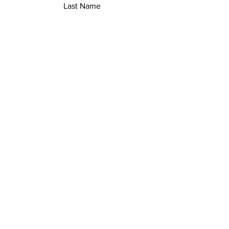
Last Name
Email
Add a message
Submit